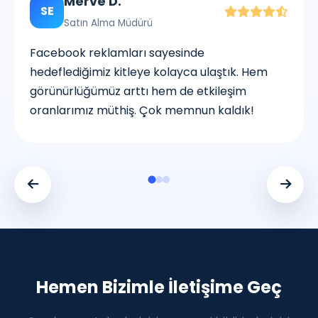
Merve D.
SE
Satın Alma Müdürü
Facebook reklamları sayesinde
hedeflediğimiz kitleye kolayca ulaştık. Hem
görünürlüğümüz arttı hem de etkileşim
oranlarımız müthiş. Çok memnun kaldık!
Ayşe K.
Eda B.
Leyla H.
Ceylin R.
Kemal Y.
Pazarlama Müdürü
Satış Direktörü
Operasyon Müdürü
İçerik Pazarlama Uzmanı
İşletme Sahibi
Hemen Bizimle İletişime Geç