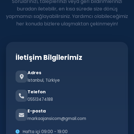
Sorularınızı, taleplerinizi veya geri bildirimlerinizi
buradan iletebilir, en kısa sürede size dönüş
yapmamızı sağlayabilirsiniz. Yardımcı olabileceğimiz
her konuda bizlere ulaşmaktan çekinmeyin!
İletişim Bilgilerimiz
Adres
İstanbul, Türkiye
Telefon
05513474188
E-posta
markaajansicom@gmail.com
Hafta içi 09:00 - 19:00