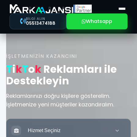
BILGI ALIN
Whatsapp
05513474188
İŞLETMENIZIN KAZANCINI
G
o
o
g
l
e
Reklamları ile
Destekleyin
Reklamlarınızı doğru kişilere gösterelim.
İşletmenize yeni müşteriler kazandıralım.
Hizmet Seçiniz