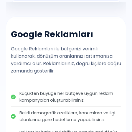
Google Harita Kayıt
Yandex Harita Kayıt
Google Reklamları
Google Reklamları ile bütçenizi verimli
Facebook Harita Kayıt
kullanarak, dönüşüm oranlarınızı artırmanıza
yardımcı olur. Reklamlarınız, doğru kişilere doğru
Instagram Harita Kayıt
zamanda gösterilir.
Whatsapp Harita Kayıt
Küçükten büyüğe her bütçeye uygun reklam
kampanyaları oluşturabilirsiniz.
Apple Harita Kayıt
Belirli demografik özelliklere, konumlara ve ilgi
alanlarına göre hedefleme yapabilirsiniz.